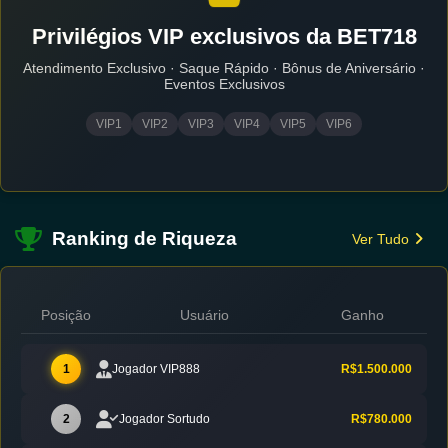
Privilégios VIP exclusivos da BET718
Atendimento Exclusivo · Saque Rápido · Bônus de Aniversário ·
Eventos Exclusivos
VIP1
VIP2
VIP3
VIP4
VIP5
VIP6
Ranking de Riqueza
Ver Tudo
Posição
Usuário
Ganho
1
Jogador VIP888
R$1.500.000
2
Jogador Sortudo
R$780.000