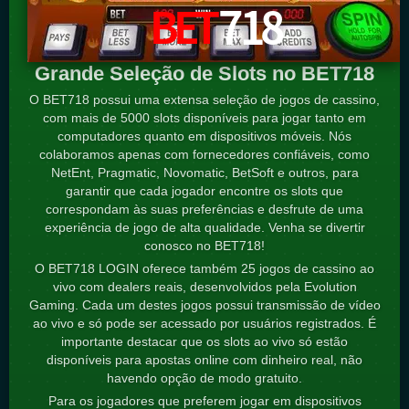
Grande Seleção de Slots no BET718
O BET718 possui uma extensa seleção de jogos de cassino,
com mais de 5000 slots disponíveis para jogar tanto em
computadores quanto em dispositivos móveis. Nós
colaboramos apenas com fornecedores confiáveis, como
NetEnt, Pragmatic, Novomatic, BetSoft e outros, para
garantir que cada jogador encontre os slots que
correspondam às suas preferências e desfrute de uma
experiência de jogo de alta qualidade. Venha se divertir
conosco no BET718!
O BET718 LOGIN oferece também 25 jogos de cassino ao
vivo com dealers reais, desenvolvidos pela Evolution
Gaming. Cada um destes jogos possui transmissão de vídeo
ao vivo e só pode ser acessado por usuários registrados. É
importante destacar que os slots ao vivo só estão
disponíveis para apostas online com dinheiro real, não
havendo opção de modo gratuito.
Para os jogadores que preferem jogar em dispositivos