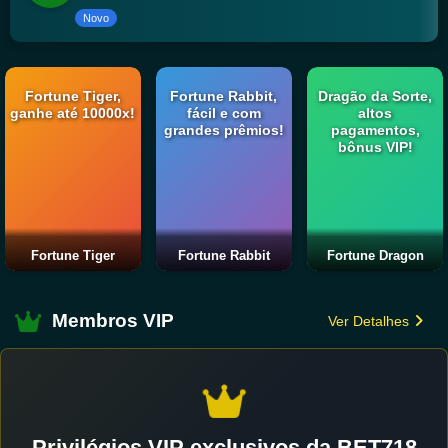
Novo
Fortune Tiger,
Fortune Rabbit,
Dragão da Sorte,
ganhe até 10000x!
fácil e com
altos
grandes prêmios!
pagamentos,
bônus VIP!
Fortune Tiger
Fortune Rabbit
Fortune Dragon
Membros VIP
Ver Detalhes
Privilégios VIP exclusivos da BET718