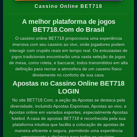
Cassino Online BET718
A melhor plataforma de jogos
BET718.Com do Brasil
O cassino online BET718 proporciona uma experiência
imersiva com seu cassino ao vivo, onde jogadores podem
interagir com crupiês reais em tempo real. Os entusiastas de
jogos tradicionais encontrarão uma vasta seleção de jogos
de mesa, como roleta, e baccarat, todos transmitidos em alta
definição para recriar a atmosfera de um cassino físico
diretamente no conforto de sua casa.
Apostas no Cassino Online BET718
LOGIN
No site BET718.Com, a seção de Apostas se destaca pela
diversidade, incluindo Apostas Esporivas, Apostas ao vivo, e
Apostas online em variados esportes, especialmente Apostas
futebol. A casa de apostas BET718 é reconhecida pela sua
plataforma intuitiva que facilita a colocação de apostas de
maneira eficiente e segura, permitindo uma experiência
emocionante e dinâmica para todos os usuários.