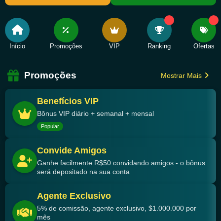
Início
Promoções
VIP
Ranking
Ofertas
Promoções
Mostrar Mais
Benefícios VIP
Bônus VIP diário + semanal + mensal
Popular
Convide Amigos
Ganhe facilmente R$50 convidando amigos - o bônus
será depositado na sua conta
Agente Exclusivo
5% de comissão, agente exclusivo, $1.000.000 por
mês