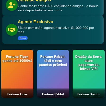
Convide Amigos
Ganhe facilmente R$50 convidando amigos - o bônus
será depositado na sua conta
Agente Exclusivo
5% de comissão, agente exclusivo, $1.000.000 por
mês
Novo
Fortune Tiger,
Fortune Rabbit,
Dragão da Sorte,
ganhe até 10000x!
fácil e com
altos
grandes prêmios!
pagamentos,
bônus VIP!
Fortune Tiger
Fortune Rabbit
Fortune Dragon