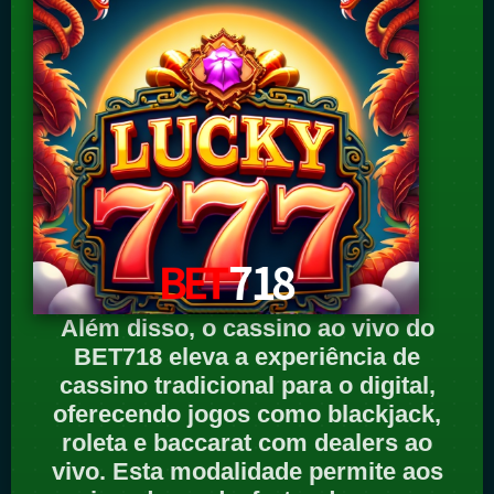
Além disso, o cassino ao vivo do
BET718 eleva a experiência de
cassino tradicional para o digital,
oferecendo jogos como blackjack,
roleta e baccarat com dealers ao
vivo. Esta modalidade permite aos