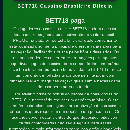
BET718 Cassino Brasileiro Bitcoin
BET718 paga
Os jogadores do cassino online BET718 podem acessar
todas as promoções atuais facilmente ao visitar a seção
PROMO na plataforma. Esta funcionalidade conveniente
está localizada no menu principal e oferece várias abas para
navegação, facilitando a busca pelos bônus desejados. Os
usuários podem escolher entre promoções para apostas
esportivas, jogos de cassino, bem como ofertas temporárias
e cashback. Como bônus de boas-vindas, o BET718 oferece
um conjunto de rodadas grátis que permite jogar com
dinheiro real em máquinas caça-níqueis sem a necessidade
de usar seus próprios fundos.
Para ativar o primeiro bônus do pacote de boas-vindas do
BET718, é necessário realizar um depósito mínimo. O site
também estabelece condições para a ativação dos próximos
bônus, os quais requerem um depósito um pouco maior. Os
usuários devem estar cientes de que depósitos feitos com
certas criptomoedas não são elegíveis para essas
promoções, e mais informações sobre isso estão disponíveis