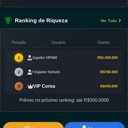
Ranking de Riqueza
Ver Tudo
Posição
Usuário
Ganho
1
Jogador VIP888
R$1.500.000
2
Jogador Sortudo
R$780.000
VIP Coroa
3
R$450.000
Prêmio no próximo ranking: até R$500.0000