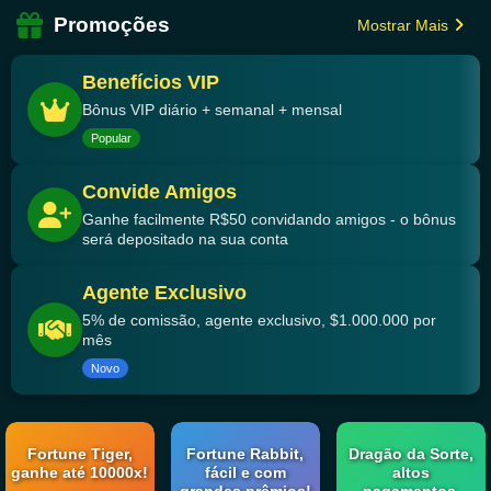
Promoções
Mostrar Mais
Benefícios VIP
Bônus VIP diário + semanal + mensal
Popular
Convide Amigos
Ganhe facilmente R$50 convidando amigos - o bônus
será depositado na sua conta
Agente Exclusivo
5% de comissão, agente exclusivo, $1.000.000 por
mês
Novo
Fortune Tiger,
Fortune Rabbit,
Dragão da Sorte,
ganhe até 10000x!
fácil e com
altos